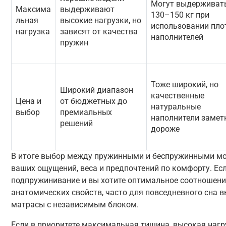
Могут выдерживат
Максима
выдерживают
130–150 кг при
льная
высокие нагрузки, но
использовании пло
нагрузка
зависят от качества
наполнителей
пружин
Тоже широкий, но
Широкий диапазон
качественные
Цена и
от бюджетных до
натуральные
выбор
премиальных
наполнители замет
решений
дороже
В итоге выбор между пружинными и беспружинными мо
ваших ощущений, веса и предпочтений по комфорту. Есл
подпружинивание и вы хотите оптимальное соотношени
анатомических свойств, часто для повседневного сна
матрасы с независимым блоком.
Если в приоритете максимальная тишина, высокая нагр