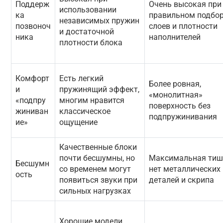
Поддерж
Очень высокая при
использовании
ка
правильном подбо
независимых пружин
позвоноч
слоев и плотности
и достаточной
ника
наполнителей
плотности блока
Комфорт
Есть легкий
Более ровная,
и
пружинящий эффект,
«монолитная»
«подпру
многим нравится
поверхность без
жиниван
классическое
подпружинивания
ие»
ощущение
Качественные блоки
почти бесшумны, но
Максимальная тиш
Бесшумн
со временем могут
нет металлических
ость
появиться звуки при
деталей и скрипа
сильных нагрузках
Хорошие модели