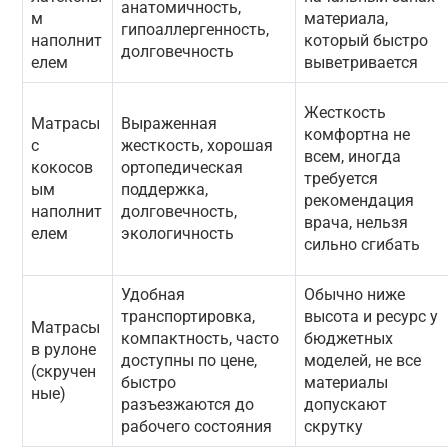
анатомичность,
м
материала,
гипоаллергенность,
наполнит
который быстро
долговечность
елем
выветривается
Жесткость
Матрасы
Выраженная
комфортна не
с
жесткость, хорошая
всем, иногда
кокосов
ортопедическая
требуется
ым
поддержка,
рекомендация
наполнит
долговечность,
врача, нельзя
елем
экологичность
сильно сгибать
Удобная
Обычно ниже
транспортировка,
высота и ресурс у
Матрасы
компактность, часто
бюджетных
в рулоне
доступны по цене,
моделей, не все
(скручен
быстро
материалы
ные)
разъезжаются до
допускают
рабочего состояния
скрутку