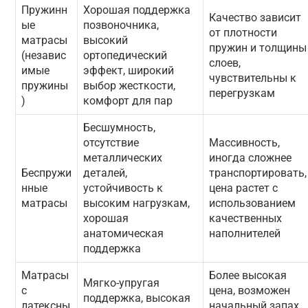
Пружинн
Хорошая поддержка
Качество зависит
ые
позвоночника,
от плотности
матрасы
высокий
пружин и толщины
(независ
ортопедический
слоев,
имые
эффект, широкий
чувствительны к
пружины
выбор жесткости,
перегрузкам
)
комфорт для пар
Бесшумность,
отсутствие
Массивность,
металлических
иногда сложнее
Беспружи
деталей,
транспортировать,
нные
устойчивость к
цена растет с
матрасы
высоким нагрузкам,
использованием
хорошая
качественных
анатомическая
наполнителей
поддержка
Матрасы
Более высокая
Мягко-упругая
с
цена, возможен
поддержка, высокая
латексны
начальный запах