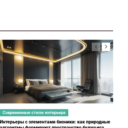
Современные стили интерьера
Со
Интерьеры с элементами бионики: как природные
Мин
алгоритмы формируют пространство будущего
жиз