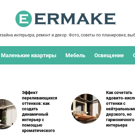
зайна интерьера, ремонт и декор. Фото, советы по планировке, выб
Маленькие квартиры
Мебель
Освещение
Как сочетать
Цветовые илл
ядовито-кислотные
как зрительн
оттенки с
увеличить
нейтральными для
пространство 
дерзкого, но
помощью
гармоничного
неочевидных
интерьера
оттенков