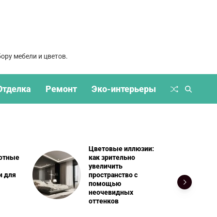
ору мебели и цветов.
Отделка
Ремонт
Эко-интерьеры
юзии:
Невидимые цвета:
о
как
ультрафиолетовые
с
и инфракрасные
оттенки влияют на
атмосферу дома