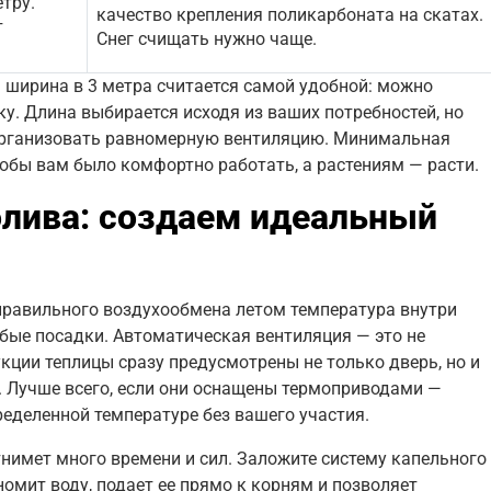
тру.
качество крепления поликарбоната на скатах.
т
Снег счищать нужно чаще.
ширина в 3 метра считается самой удобной: можно
у. Длина выбирается исходя из ваших потребностей, но
 организовать равномерную вентиляцию. Минимальная
тобы вам было комфортно работать, а растениям — расти.
олива: создаем идеальный
 правильного воздухообмена летом температура внутри
юбые посадки. Автоматическая вентиляция — это не
укции теплицы сразу предусмотрены не только дверь, но и
. Лучше всего, если они оснащены термоприводами —
еделенной температуре без вашего участия.
нимет много времени и сил. Заложите систему капельного
номит воду, подает ее прямо к корням и позволяет