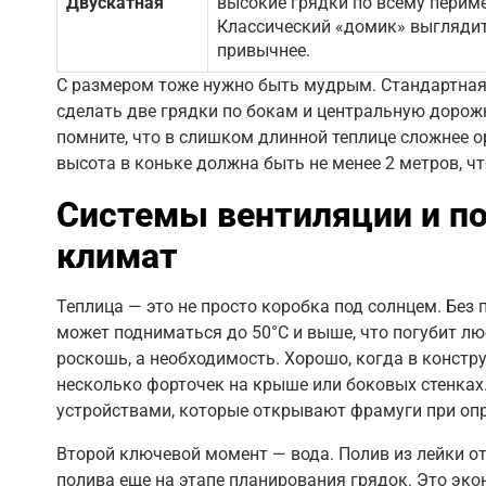
Двускатная
высокие грядки по всему периме
Классический «домик» выгляди
привычнее.
С размером тоже нужно быть мудрым. Стандартная 
сделать две грядки по бокам и центральную дорожк
помните, что в слишком длинной теплице сложнее
высота в коньке должна быть не менее 2 метров, ч
Системы вентиляции и п
климат
Теплица — это не просто коробка под солнцем. Без
может подниматься до 50°C и выше, что погубит л
роскошь, а необходимость. Хорошо, когда в констр
несколько форточек на крыше или боковых стенках
устройствами, которые открывают фрамуги при опр
Второй ключевой момент — вода. Полив из лейки от
полива еще на этапе планирования грядок. Это эко