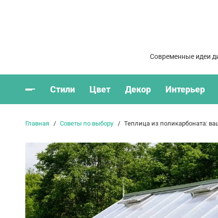
Современные идеи ди
Стили
Цвет
Декор
Интерьер
Главная
Советы по выбору
Теплица из поликарбоната: ва