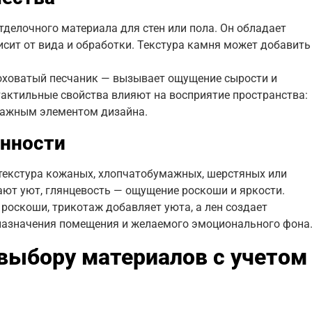
тделочного материала для стен или пола. Он обладает
исит от вида и обработки. Текстура камня может добавить
оховатый песчаник — вызывает ощущение сырости и
тактильные свойства влияют на восприятие пространства:
важным элементом дизайна.
енности
 текстура кожаных, хлопчатобумажных, шерстяных или
ают уют, глянцевость — ощущение роскоши и яркости.
 роскоши, трикотаж добавляет уюта, а лен создает
 назначения помещения и желаемого эмоционального фона
выбору материалов с учетом