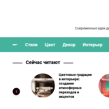
Современные идеи ди
Стили
Цвет
Декор
Интерьер
Сейчас читают
Цветовые градации
льзование
в интерьере:
лых оттенков
создание
визуального
атмосферных
ирения
переходов и
ньких комнат
акцентов