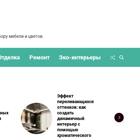
ору мебели и цветов.
Отделка
Ремонт
Эко-интерьеры
Эффект
переливающихся
оттенков: как
вных
создать
я
динамичный
интерьер с
помощью
хроматического