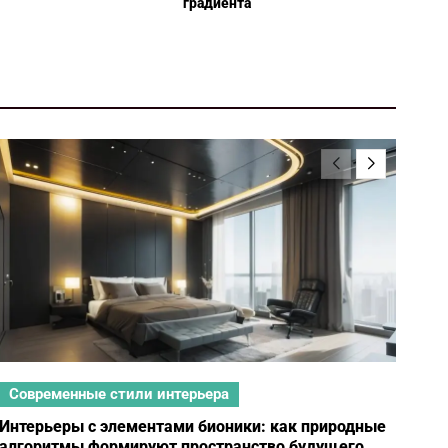
градиента
Современные стили интерьера
Со
Интерьеры с элементами бионики: как природные
Мин
алгоритмы формируют пространство будущего
жиз